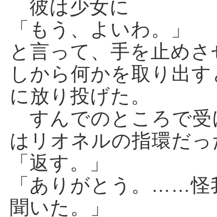
彼は少女に
「もう、よいわ。」
と言って、手を止めさ
しから何かを取り出す
に放り投げた。
すんでのところで受
はリオネルの指環だっ
「返す。」
「ありがとう。……怪
聞いた。」