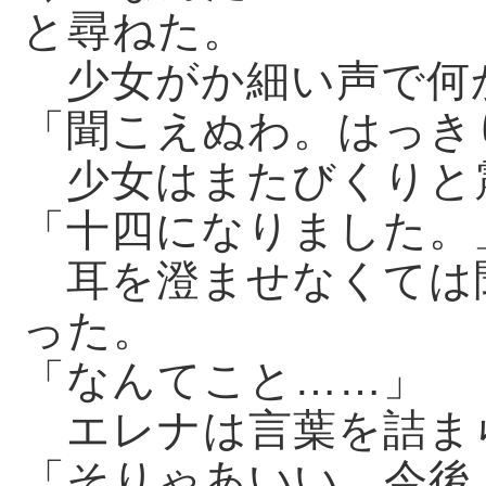
と尋ねた。
少女がか細い声で何
「聞こえぬわ。はっき
少女はまたびくりと
「十四になりました。
耳を澄ませなくては
った。
「なんてこと……」
エレナは言葉を詰ま
「そりゃあいい。今後