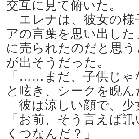
交互に見て俯いた。
エレナは、彼女の様
アの言葉を思い出した
に売られたのだと思う
が出そうだった。
「……まだ、子供じゃ
と呟き、シークを睨ん
彼は涼しい顔で、少
「お前、そう言えば訊
くつなんだ？」