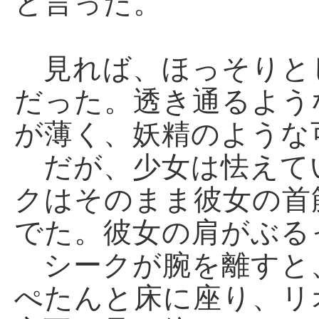
と言った。
見れば、ほっそりと
だった。透き通るよう
が薄く、妖精のような
だが、少女は怯えて
クはそのまま彼女の首
でた。彼女の肩がぶる
シークが腕を離すと
ぺたんと床に座り、リ