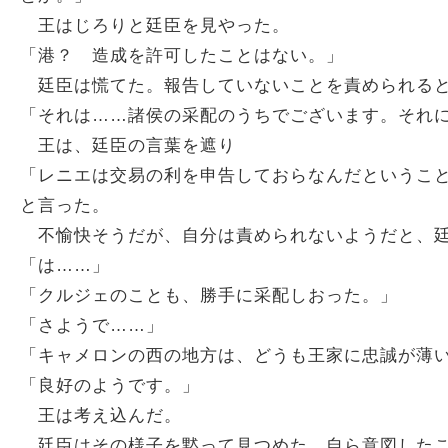
王はじろりと廷臣を見やった。
「港？ 造成を許可したことはない。」
廷臣は慌てた。報告していないことを責められる
「それは……諸侯の采配のうちでございます。それ
王は、廷臣の言葉を遮り
「レニエは交易の利を申告しておらなんだというこ
と言った。
不愉快そうだが、自分は責められないようだと、廷
「は……」
「クルジェのことも、勝手に采配しおった。」
「さようで……」
「キャメロンの西の地方は、どうも王家に忠誠が薄
「良好のようです。」
王は考え込んだ。
廷臣はその様子を黙って見つめた。自ら意図したこ