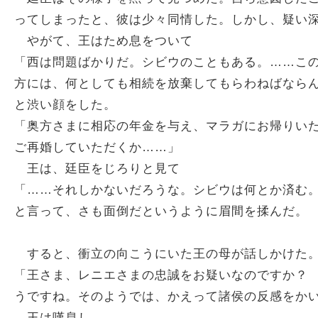
ってしまったと、彼は少々同情した。しかし、疑い
やがて、王はため息をついて
「西は問題ばかりだ。シビウのこともある。……こ
方には、何としても相続を放棄してもらわねばなら
と渋い顔をした。
「奥方さまに相応の年金を与え、マラガにお帰りい
ご再婚していただくか……」
王は、廷臣をじろりと見て
「……それしかないだろうな。シビウは何とか済む
と言って、さも面倒だというように眉間を揉んだ。
すると、衝立の向こうにいた王の母が話しかけた
「王さま、レニエさまの忠誠をお疑いなのですか？
うですね。そのようでは、かえって諸侯の反感をか
王は嘆息し