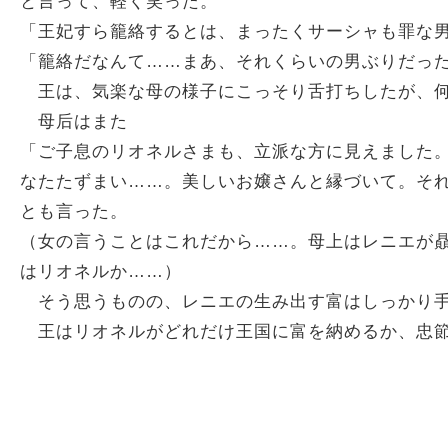
と言って、軽く笑った。
「王妃すら籠絡するとは、まったくサーシャも罪な
「籠絡だなんて……まあ、それくらいの男ぶりだっ
王は、気楽な母の様子にこっそり舌打ちしたが、何
母后はまた
「ご子息のリオネルさまも、立派な方に見えました
なたたずまい……。美しいお嬢さんと縁づいて。そ
とも言った。
（女の言うことはこれだから……。母上はレニエが
はリオネルか……）
そう思うものの、レニエの生み出す富はしっかり手
王はリオネルがどれだけ王国に富を納めるか、忠節