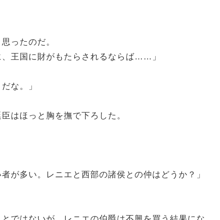
と思ったのだ。
に、王国に財がもたらされるならば……」
とだな。」
臣はほっと胸を撫で下ろした。
い者が多い。レニエと西部の諸侯との仲はどうか？」
とではないが、レニエの伯爵は不興を買う結果にな