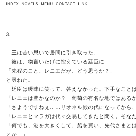
INDEX
NOVELS
MENU
CONTACT
LINK
3.
王は苦い思いで居間に引き取った。
彼は、物言いたげに控えている廷臣に
「先程のこと、レニエだが、どう思うか？」
と尋ねた。
廷臣は曖昧に笑って、答えなかった。下手なことは
「レニエは豊かなのか？ 葡萄の有名な地ではある
「さようですねぇ……リオネル殿の代になってから
「レニエとマラガは代々交易してきたと聞く。そな
「何でも、港を大きくして、船を買い、先代さまと
とか。」