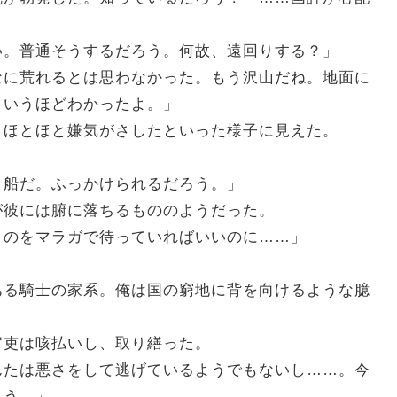
い。普通そうするだろう。何故、遠回りする？」
なに荒れるとは思わなかった。もう沢山だね。地面に
というほどわかったよ。」
ほとほと嫌気がさしたといった様子に見えた。
く船だ。ふっかけられるだろう。」
彼には腑に落ちるもののようだった。
くのをマラガで待っていればいいのに……」
。
ある騎士の家系。俺は国の窮地に背を向けるような臆
吏は咳払いし、取り繕った。
んたは悪さをして逃げているようでもないし……。今
ろう。」