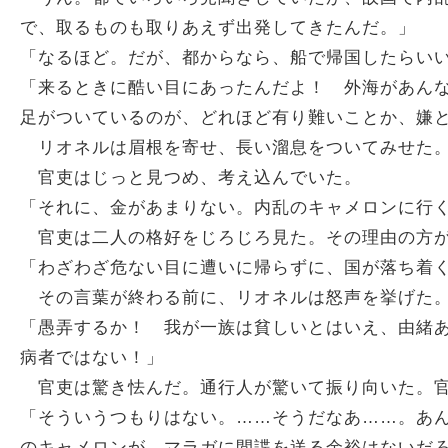
で、取るものも取りあえず出発してきたんだ。」
「なるほど。だが、都からなら、船で帰国したらい
「来るときに酷い目にあったんだよ！ 外海があん
足がついているのが、どれほど有り難いことか、嫌
リオネルは眉根を寄せ、長い溜息をついてみせた。
官吏はじっと見つめ、考え込んでいた。
「それに、金があまりない。内乱のキャメロンに行
官吏は二人の格好をじろじろ見た。その理由の方が
「わざわざ危ない目に遭いに帰らずに、国が落ち着
その言葉が終わる前に、リオネルは怒声を挙げた
「愚弄するか！ 我が一族は貧しいとはいえ、由緒
病者ではない！」
官吏は驚き怯んだ。通行人が驚いて振り向いた。官
「そういうつもりはない。……そうだなあ……。あ
のキャメロンが、マラガに間諜を送る余裕はないだ