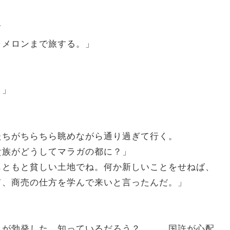
て
ャメロンまで旅する。」
。」
ちがちらちら眺めながら通り過ぎて行く。
貴族がどうしてマラガの都に？」
もともと貧しい土地でね。何か新しいことをせねば、
て、商売の仕方を学んで来いと言ったんだ。」
乱が勃発した。知っているだろう？ ……国許が心配