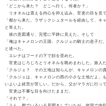
「どこから来た？ どこへ行く。何者か？」
リオネルは震える内心を抑え込み、官吏の目を見
「都から来た。ラザックシュタールを経由して、キ
と答えた。
彼の意図通り、完璧に平静に見えた。そして
「俺はキャメロンの王国、クルジェの騎士の息子だ
と述べた。
エレナはフードの下で顔を歪めた。
官吏はじろじろとリオネルを眺めまわした。旅人た
「クルジェ？ その土地は知らんが、キャメロンの
「クルジェは、キャメロンの西の小さな土地だよ。
いよいよ経営が苦しい。だから、父がマラガに行っ
官吏は不審な目を向けたままだ。
「それで？」
「うん。都でいろいろ見聞きしていたが、故国で内