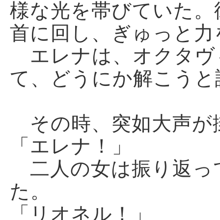
様な光を帯びていた。
首に回し、ぎゅっと力
エレナは、オクタヴ
て、どうにか解こうと
その時、突如大声が
「エレナ！」
二人の女は振り返っ
た。
「リオネル！」