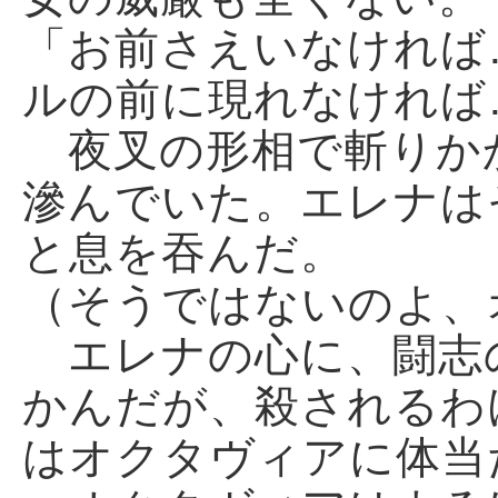
「お前さえいなければ
ルの前に現れなければ
夜叉の形相で斬りか
滲んでいた。エレナは
と息を吞んだ。
（そうではないのよ、
エレナの心に、闘志
かんだが、殺されるわ
はオクタヴィアに体当