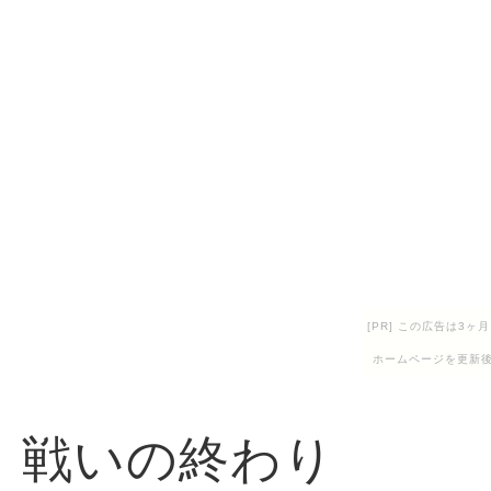
[PR] この広告は3
ホームページを更新後
戦いの終わり