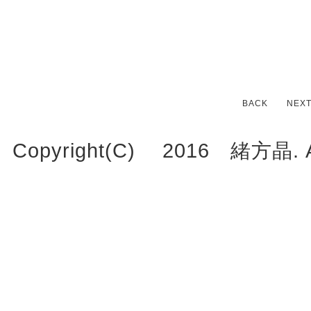
BACK
NEX
Copyright(C) 2016 緒方晶. All 